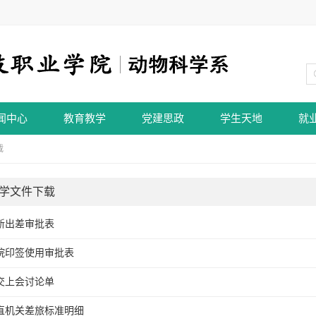
闻中心
教育教学
党建思政
学生天地
就
载
学文件下载
新出差审批表
院印签使用审批表
交上会讨论单
直机关差旅标准明细