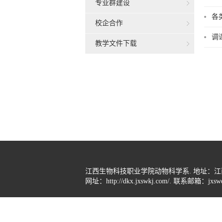
专业群建设
各
校企合作
调
教学文件下载
江西生物科技职业学院动物科学系. 地址：江西省南昌市莲
网址：
http://dkx.jxswkj.com/
. 联系邮箱：
jxs